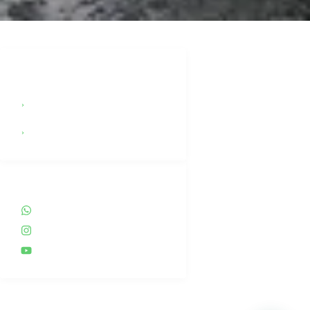
LEGAL
Términos y Condiciones
(Esp)
Terms & Conditions (Eng)
REDES SOCIALES
WhatsApp
Instagram
YouTube
INFO