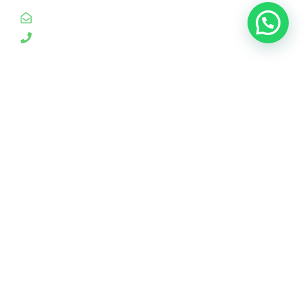
yanavico.expediciones@gmail.com
+54 9 388 4978837
YANAVICO Expediciones de Naturaleza
RNAV
Nº 18.304 – Disp. Nº
872/23
Jujuy, Argentina
© 2026 | All Rights Reserved
POWERED BY
GUANACODE