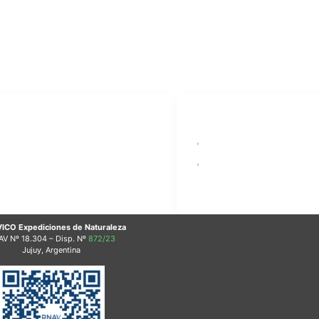
OCIALES
LEGAL
tsApp
Términos y Condicione
agram
Terms & Conditions (E
Tube
ICO Expediciones de Naturaleza
AV
Nº 18.304 – Disp. Nº
872/23
Jujuy, Argentina