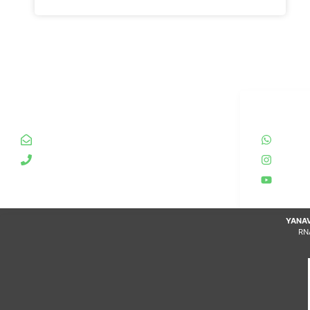
INFO
REDES S
yanavico.expediciones@gmail.com
Wha
+54 9 388 4978837
Inst
You
YANAV
RN