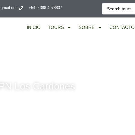
@gmail.com
+54 9 388 4978837
INICIO
TOURS
SOBRE
CONTACTO
PN Los Cardones