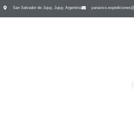
San Salvador de Jujuy, Jujuy, Argentina
yanavico.expediciones