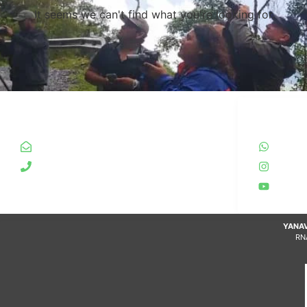
It seems we can't find what you're looking for.
INFO
REDES SO
yanavico.expediciones@gmail.com
Wha
+54 9 388 4978837
Inst
You
YANAV
RN