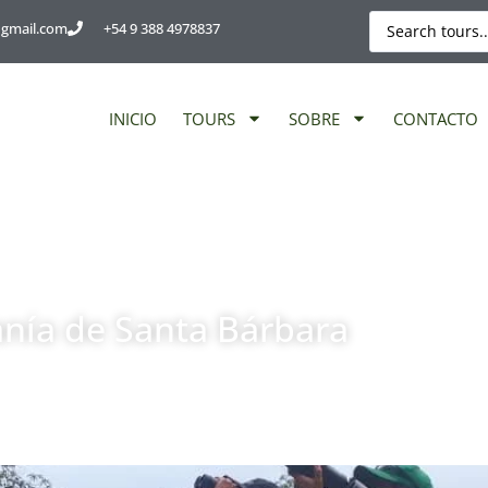
@gmail.com
+54 9 388 4978837
INICIO
TOURS
SOBRE
CONTACTO
anía de Santa Bárbara