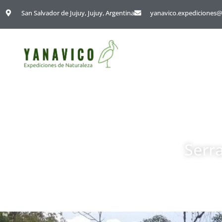
San Salvador de Jujuy, Jujuy, Argentina
yanavico.expediciones
Serr