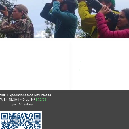
CIALES
LEGAL
tsApp
Términos y Condicion
agram
Terms & Conditions (
Tube
ICO Expediciones de Naturaleza
AV
Nº 18.304 – Disp. Nº
872/23
Jujuy, Argentina