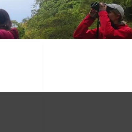
es (Esp)
Eng)