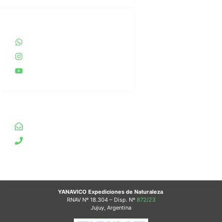
REDES SOCIALES
WhatsApp
Instagram
YouTube
INFO
yanavico.expediciones@gmail.com
+54 9 388 4978837
YANAVICO Expediciones de Naturaleza
RNAV
Nº 18.304 – Disp. Nº
872/23
Jujuy, Argentina